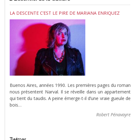
LA DESCENTE C’EST LE PIRE DE MARIANA ENRIQUEZ
POL
The 
tent
Ande
de l
», de
Buenos Aires, années 1990. Les premières pages du roman
gueur
nous présentent Narval. Il se réveille dans un appartement
 du…
qui tient du taudis. A peine émerge-t-il d’une vraie gueule de
bois…
arnec
Robert Pénavayre
Twitter